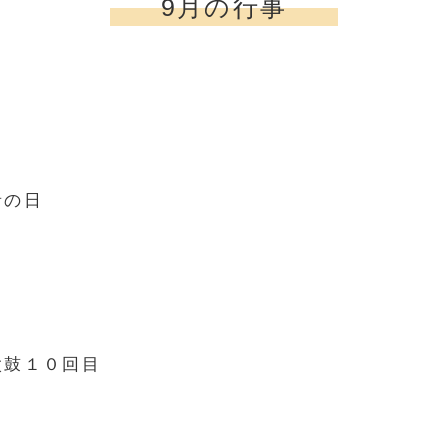
9月の行事
日
音の日
練
太鼓１０回目