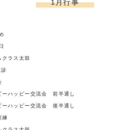
1月行事
め
日
らクラス太鼓
診
会
ピーハッピー交流会 前半通し
ピーハッピー交流会 後半通し
訓練
らクラス太鼓