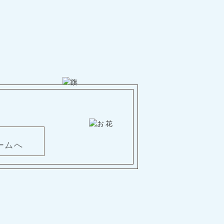
。
ームへ