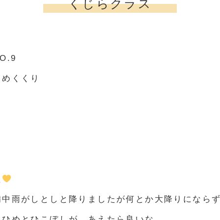
くじらクラス
.9
しめくくり
た
備中雨がしとしと降りましたが何とか大降りになら
りひめとひこぼしが あえたら良いな。