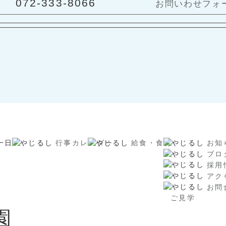
072-333-8066
お問いわせフォ
一日
行事カレンダー
給食・食育
お知
ブロ
採用
アク
お問
ご見学
園