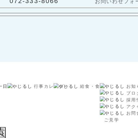
072-333-8066
お問いわせフォ
一日
行事カレンダー
給食・食育
お知
ブロ
採用
アク
お問
ご見学
園