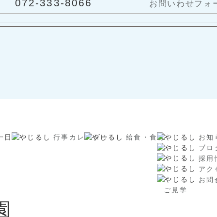
072-333-8066
お問いわせフォ
一日
行事カレンダー
給食・食育
お知
ブロ
採用
アク
お問
ご見学
園